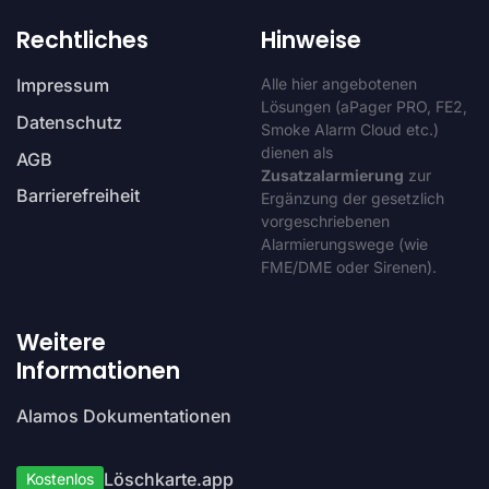
Rechtliches
Hinweise
Impressum
Alle hier angebotenen
Lösungen (aPager PRO, FE2,
Datenschutz
Smoke Alarm Cloud etc.)
dienen als
AGB
Zusatzalarmierung
zur
Barrierefreiheit
Ergänzung der gesetzlich
vorgeschriebenen
Alarmierungswege (wie
FME/DME oder Sirenen).
Weitere
Informationen
Alamos Dokumentationen
Löschkarte.app
Kostenlos