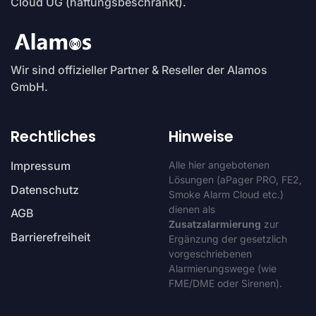
Cloud UG (haftungsbeschränkt).
Wir sind offizieller Partner & Reseller der Alamos
GmbH.
Rechtliches
Hinweise
Impressum
Alle hier angebotenen
Lösungen (aPager PRO, FE2,
Datenschutz
Smoke Alarm Cloud etc.)
dienen als
AGB
Zusatzalarmierung
zur
Barrierefreiheit
Ergänzung der gesetzlich
vorgeschriebenen
Alarmierungswege (wie
FME/DME oder Sirenen).